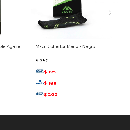
ble Agarre
Macri Cobertor Mano - Negro
$
250
175
$
188
$
200
$