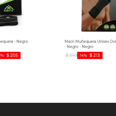
equera - Negro
Macri Muñequera Unisex Do
- Negro - Negro
$
205
$
250
$
213
8
14