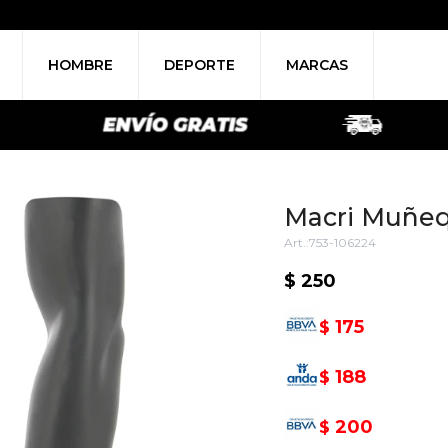
HOMBRE
DEPORTE
MARCAS
Macri Muñeq
753-106224
$
250
175
$
188
$
200
$