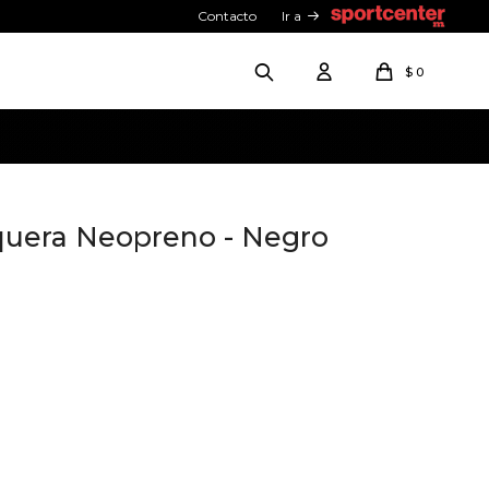
Contacto
Ir a
$
0
uera Neopreno - Negro