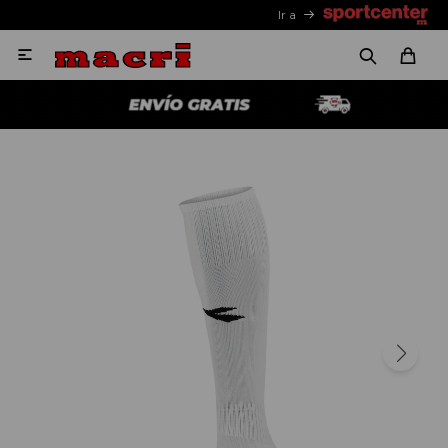
Ir a
