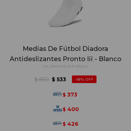
Medias De Fútbol Diadora
Antideslizantes Pronto Iii - Blanco
PRONTO III-11-136494
$
650
$
533
18
373
$
400
$
426
$