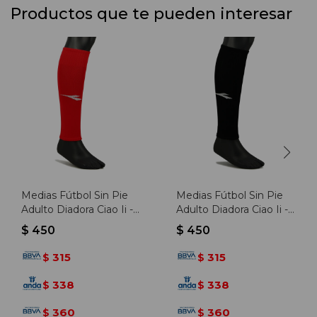
Productos que te pueden interesar
Medias Fútbol Sin Pie
Medias Fútbol Sin Pie
Adulto Diadora Ciao Ii -
Adulto Diadora Ciao Ii -
Rojo
Negro
$
450
$
450
315
315
$
$
338
338
$
$
360
360
$
$