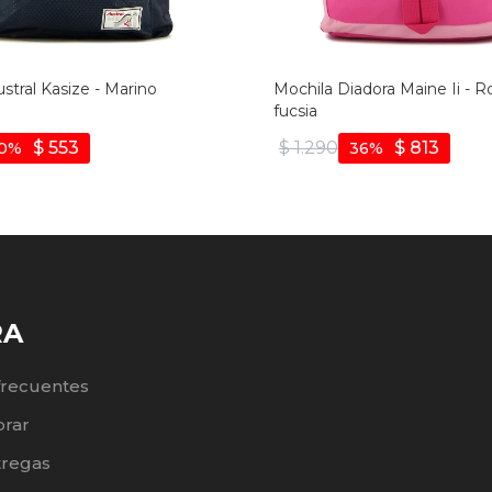
stral Kasize - Marino
Mochila Diadora Maine Ii - R
fucsia
$
553
$
1.290
$
813
0
36
RA
frecuentes
rar
tregas