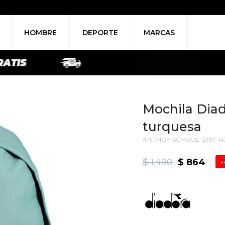
HOMBRE
DEPORTE
MARCAS
Mochila Diad
turquesa
HIGH SCHOOL-2397-14
$
1.490
$
864