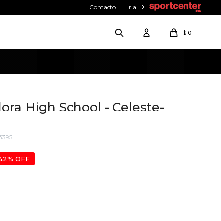
Contacto
Ir a
$
0
ora High School - Celeste-
3395
42