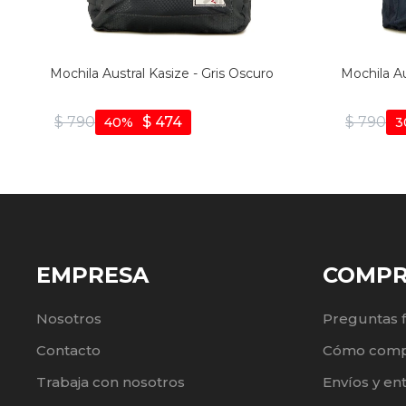
Mochila Austral Kasize - Gris Oscuro
Mochila Au
$
790
$
474
$
790
40
3
EMPRESA
COMP
Nosotros
Preguntas 
Contacto
Cómo comp
Trabaja con nosotros
Envíos y en