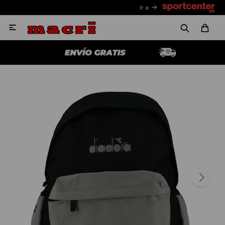
Ir a
