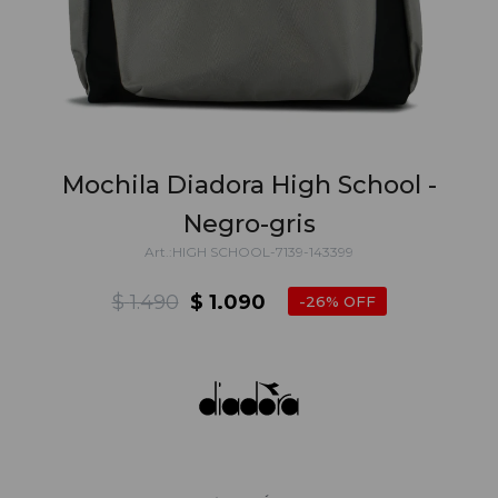
Mochila Diadora High School -
Negro-gris
HIGH SCHOOL-7139-143399
$
1.490
$
1.090
26