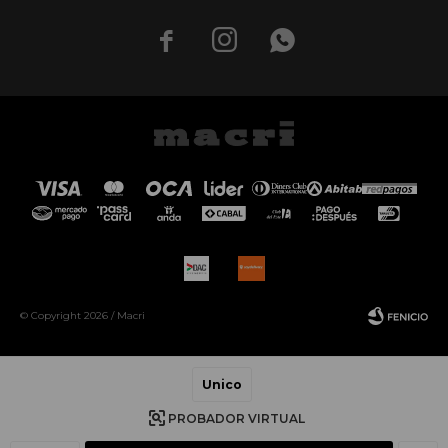



© Copyright 2026 / Macri
Unico
PROBADOR VIRTUAL