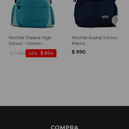
Mochila Diadora High
Mochila Austral School -
School - Celeste-
Marino
turquesa
$
990
$
1.490
$
864
42
COMPRA