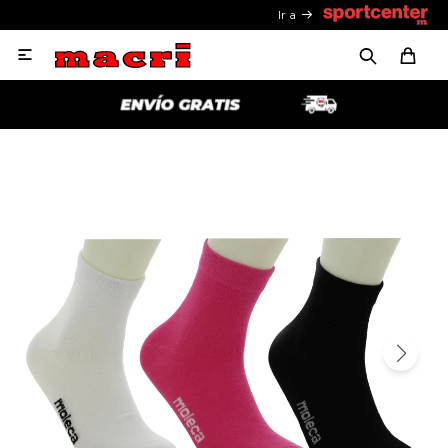
Ir a
