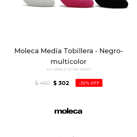
Moleca Media Tobillera - Negro-
multicolor
5998.2-22766-135529
$
450
$
302
32