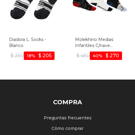
Diadora L. Socks -
Molekhino Medias
Blanco
Infantiles C/nave
Espacial - Tripack -
$
250
$
205
$
450
$
270
18
40
Negro-multicolor
COMPRA
Preguntas frecuentes
Cómo comprar