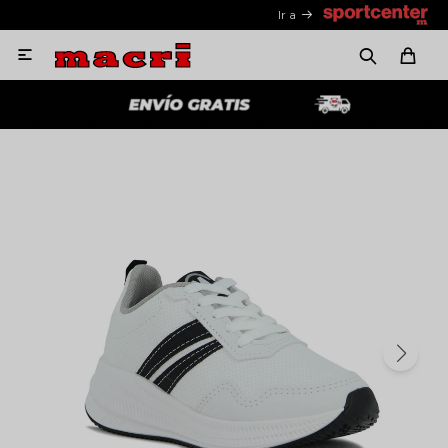
Ir a
