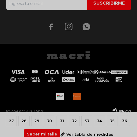
SUSCRIBIRME



© Copyright 2026 / Macri
27
28
29
30
31
32
33
34
35
36
Saber mi talle
Ver tabla de medidas