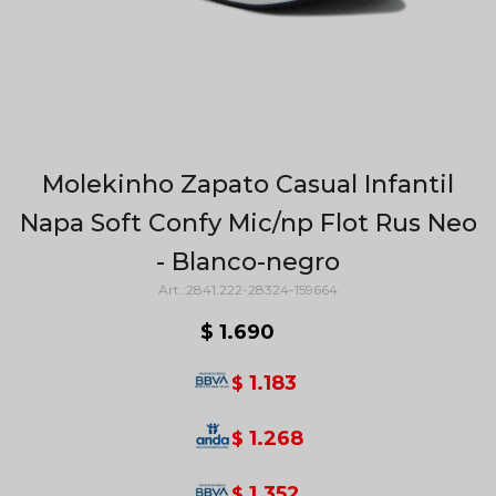
Molekinho Zapato Casual Infantil
Napa Soft Confy Mic/np Flot Rus Neo
- Blanco-negro
2841.222-28324-159664
$
1.690
1.183
$
1.268
$
1.352
$