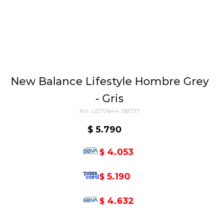
New Balance Lifestyle Hombre Grey
- Gris
U370644-158737
$
5.790
4.053
$
5.190
$
4.632
$