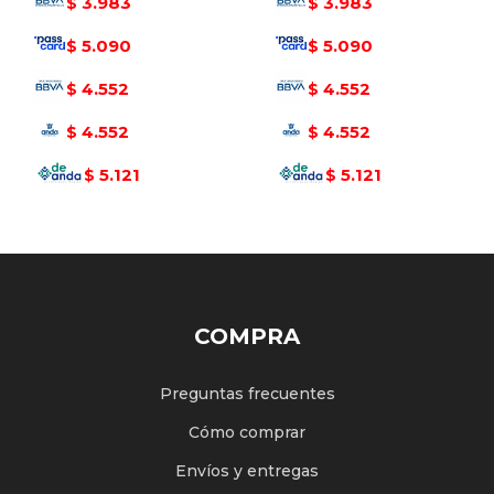
3.983
3.983
$
$
5.090
5.090
$
$
4.552
4.552
$
$
4.552
4.552
$
$
5.121
5.121
$
$
COMPRA
Preguntas frecuentes
Cómo comprar
Envíos y entregas