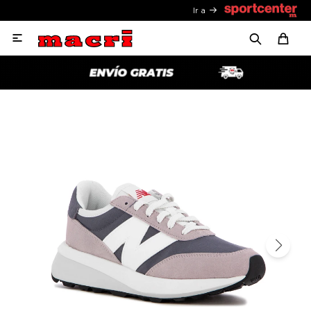
Ir a
