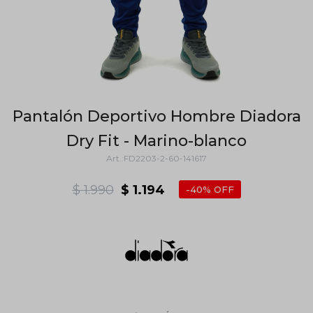
Pantalón Deportivo Hombre Diadora
Dry Fit - Marino-blanco
FD2203-2-60-141617
$
1.990
$
1.194
40