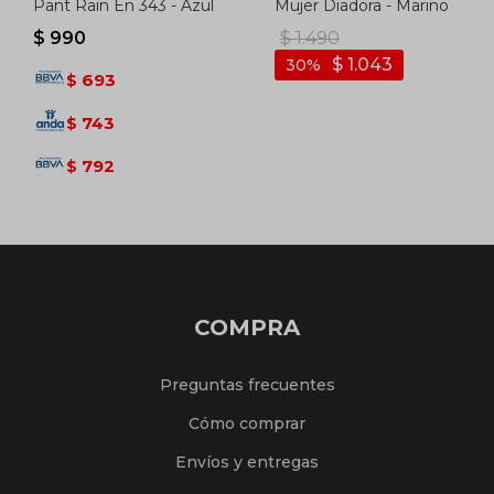
Pant Rain En 343 - Azul
Mujer Diadora - Marino
$
990
$
1.490
$
1.043
30
693
$
743
$
792
$
COMPRA
Preguntas frecuentes
Cómo comprar
Envíos y entregas