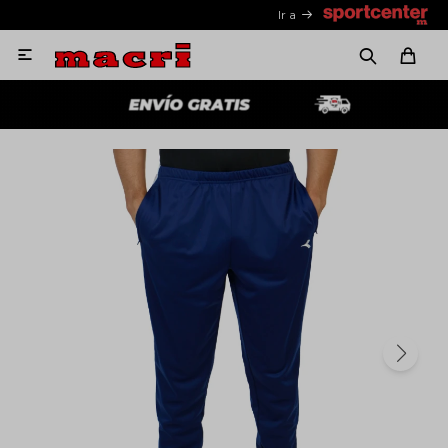
Ir a
