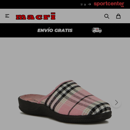
Ir a
