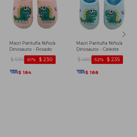
Macri Pantufla Niño/a
Macri Pantufla Niño/a
Dinosaurio - Rosado
Dinosaurio - Celeste
$
590
$
230
$
490
$
235
61
52
184
188
$
$