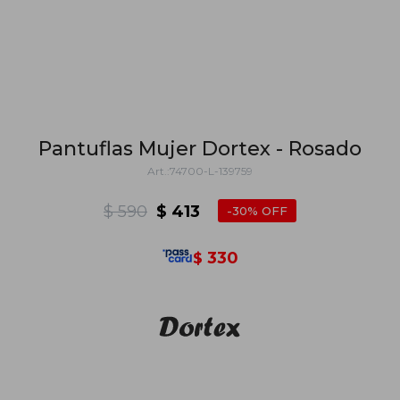
Pantuflas Mujer Dortex - Rosado
74700-L-139759
$
590
$
413
30
330
$