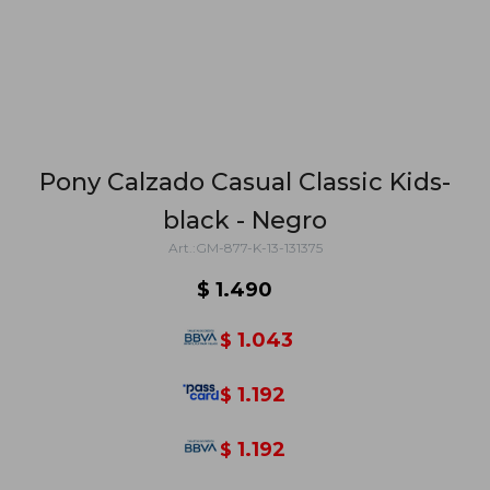
Pony Calzado Casual Classic Kids-
black - Negro
GM-877-K-13-131375
$
1.490
1.043
$
1.192
$
1.192
$