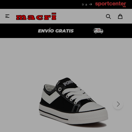
Ir a
