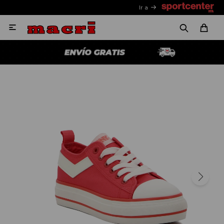
Ir a
