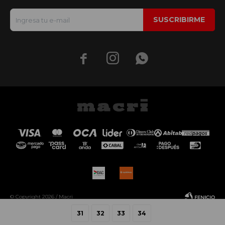
SUSCRIBIRME



© Copyright 2026 / Macri
31
32
33
34