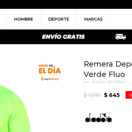
HOMBRE
DEPORTE
MARCAS
Remera Depo
Verde Fluo
SD2402-125-141604
$
1.290
$
645