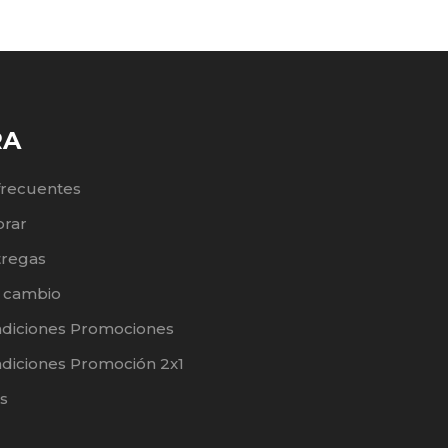
RA
frecuentes
rar
tregas
e cambio
ndiciones Promociones
diciones Promoción 2x1
s