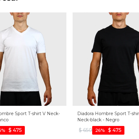
ombre Sport T-shirt V Neck-
Diadora Hombre Sport T-shi
anco
Neck-black - Negro
$
475
$
650
$
475
6
26