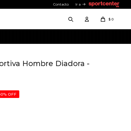
Contacto
Ir a
$
0
rtiva Hombre Diadora -
50