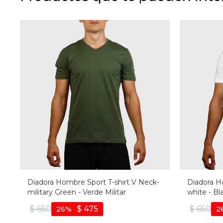
Diadora Hombre Sport T-shirt V Neck-
Diadora H
military Green - Verde Militar
white - Bl
$
650
$
475
$
650
26
2