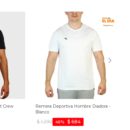
rt Crew
Remera Deportiva Hombre Diadora -
Blanco
$
1.290
$
684
46