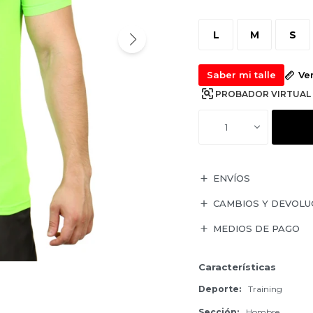
L
M
S
Saber mi talle
Ve
PROBADOR VIRTUAL
1
ENVÍOS
CAMBIOS Y DEVOLU
MEDIOS DE PAGO
Características
Deporte
Training
Sección
Hombre