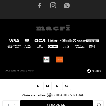



© Copyright 2026 / Macri
L
M
S
XL
Guía de talles
PROBADOR VIRTUAL
Fenicio
COMPRAR
1