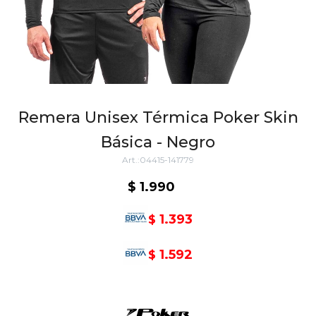
Remera Unisex Térmica Poker Skin
Básica - Negro
04415-141779
$
1.990
1.393
$
1.592
$