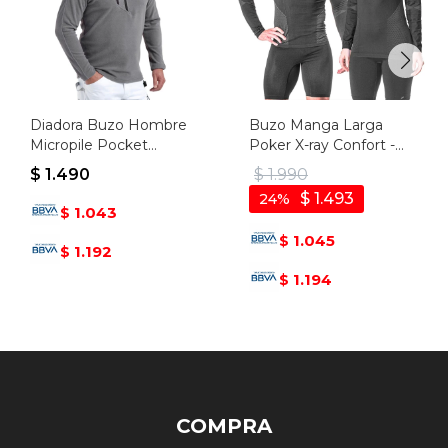
Diadora Buzo Hombre
Buzo Manga Larga
Micropile Pocket
Poker X-ray Confort -
Litework - Gris
Negro
$
1.490
$
1.990
$
1.493
24
1.043
$
1.045
$
1.192
$
1.194
$
COMPRA