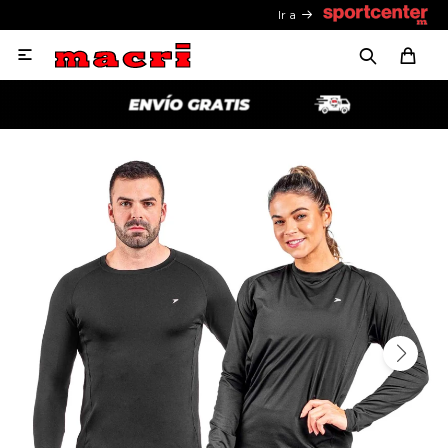
Ir a
