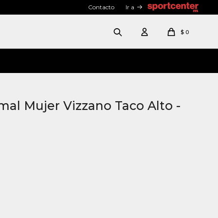
Contacto
Ir a
$
0
mal Mujer Vizzano Taco Alto -