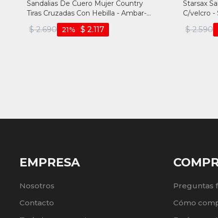
Sandalias De Cuero Mujer Country
Starsax S
Tiras Cruzadas Con Hebilla - Ambar-
C/velcro 
nuez
$
2.690
$
2.117
$
2.590
21
EMPRESA
COMP
Nosotros
Preguntas 
Contacto
Cómo comp