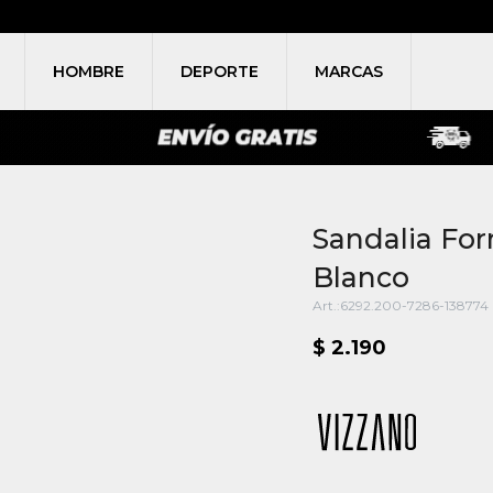
HOMBRE
DEPORTE
MARCAS
Sandalia For
Blanco
6292.200-7286-138774
$
2.190