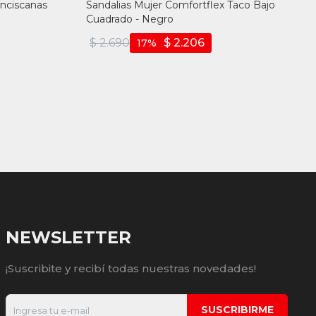
anciscanas
Sandalias Mujer Comfortflex Taco Bajo
Cuadrado - Negro
$
2.690
$
2.206
17
NEWSLETTER
¡Suscribite y recibí todas nuestras novedades!
SUSCRIBIRME