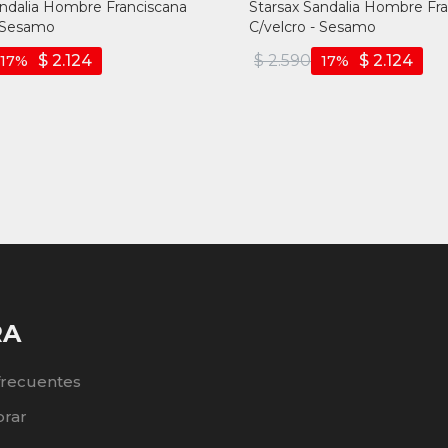
andalia Hombre Franciscana
Starsax Sandalia Hombre Fr
- Sesamo
C/velcro - Sesamo
$
2.124
$
2.590
$
2.124
17
17
RA
frecuentes
rar