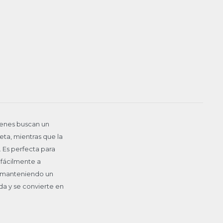
uienes buscan un
ueta, mientras que la
. Es perfecta para
 fácilmente a
, manteniendo un
da y se convierte en