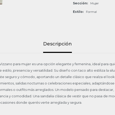
Sección
Mujer
Estilo
Formal
Descripción
r Vizzano para mujer es una opción elegante y femenina, ideal para q
stilo, presencia y versatilidad. Su diseño con taco alto estiliza la sil
uste seguro y cómodo, aportando un detalle clásico que realza el look
samientos, salidas nocturnas o celebraciones especiales, adaptándose
formales o outfits más arreglados. Un modelo pensado para destacar
gancia y comodidad. Una sandalia clásica de vestir que no pasa de mo
 ocasiones donde querés verte arreglada y segura.