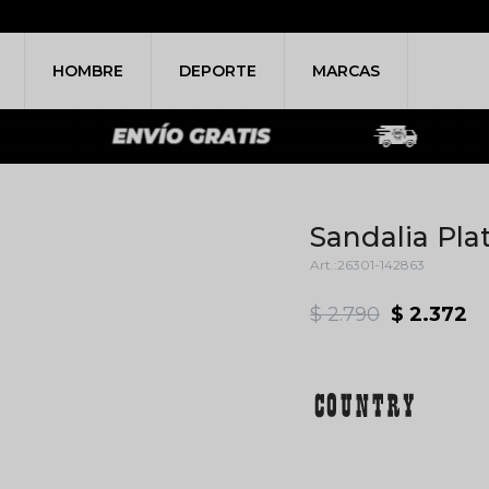
HOMBRE
DEPORTE
MARCAS
Sandalia Pla
26301-142863
$
2.790
$
2.372