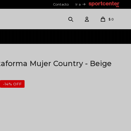
Contacto
Ir a
$
0
taforma Mujer Country - Beige
14