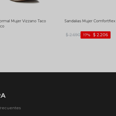
Formal Mujer Vizzano Taco
Sandalias Mujer Comfortflex
nco
$
2.690
$
2.206
17
RA
frecuentes