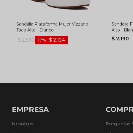
Sandalia Plataforma Mujer Vizzano
Sandalia 
Taco Alto - Blanco
Alto - Bla
$
2.190
$
2.590
$
2.124
17
EMPRESA
COMP
Nosotros
Preguntas 