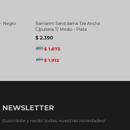
 - Negro
Ramarim Sand.dama Tira Ancha
C/pulsera T/ Medio - Plata
$
2.390
1.673
$
1.912
$
NEWSLETTER
¡Suscribite y recibí todas nuestras novedades!