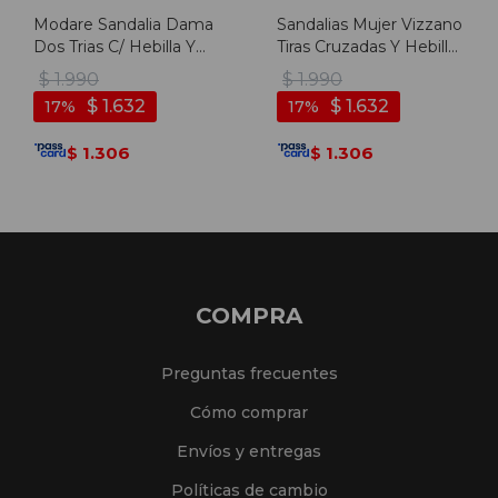
Modare Sandalia Dama
Sandalias Mujer Vizzano
Dos Trias C/ Hebilla Y
Tiras Cruzadas Y Hebilla
Pulsera - Rosa Claro
- Blanco-negro
$
1.990
$
1.990
$
1.632
$
1.632
17
17
1.306
1.306
$
$
COMPRA
Preguntas frecuentes
Cómo comprar
Envíos y entregas
Políticas de cambio