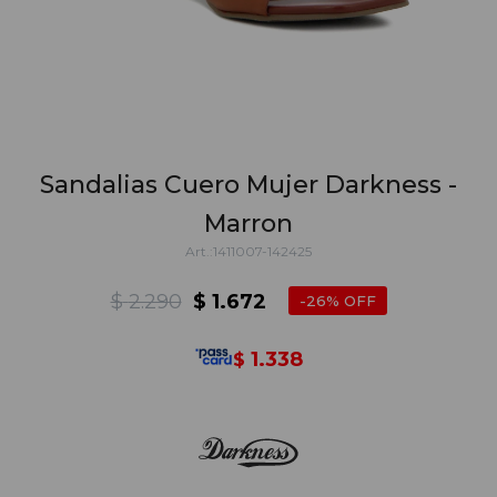
Sandalias Cuero Mujer Darkness -
Marron
1411007-142425
$
2.290
$
1.672
26
1.338
$