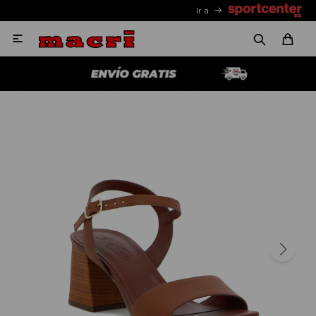
Ir a
