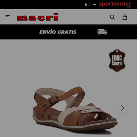
Ir a
