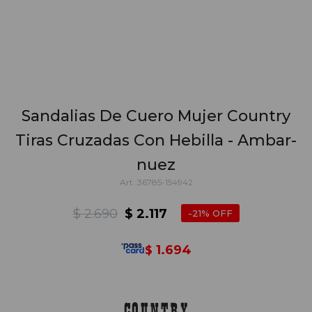
Sandalias De Cuero Mujer Country
Tiras Cruzadas Con Hebilla - Ambar-
nuez
36785-154942
$
2.690
$
2.117
21
1.694
$