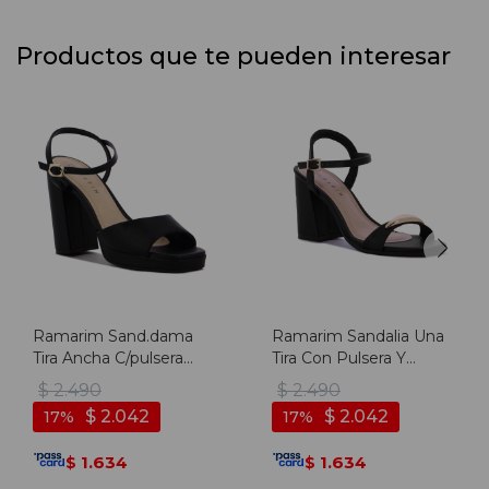
Productos que te pueden interesar
Ramarim Sand.dama
Ramarim Sandalia Una
Tira Ancha C/pulsera
Tira Con Pulsera Y
T/alto-plataforma -
Hebilla - Negro - Negro
$
2.490
$
2.490
Negro - Negro
$
2.042
$
2.042
17
17
1.634
1.634
$
$