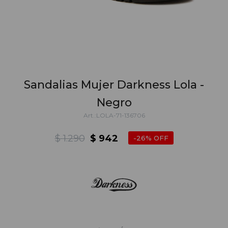
Sandalias Mujer Darkness Lola -
Negro
LOLA-71-136706
$
1.290
$
942
26