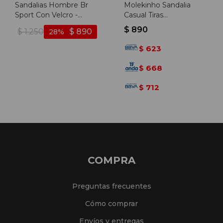
Sandalias Hombre Br
Molekinho Sandalia
Sport Con Velcro -
Casual Tiras
Negro
Combinadas C/velcro -
$
890
$
1.250
$
890
28
Marino-gris
623
$
668
$
712
$
COMPRA
Preguntas frecuentes
Cómo comprar
Envíos y entregas