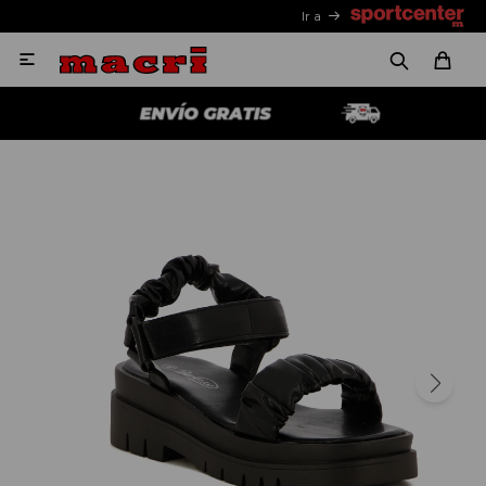
Ir a
