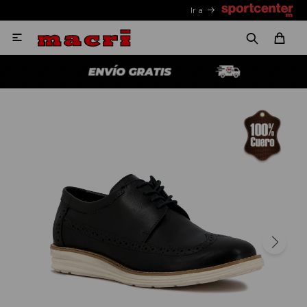
Ir a
