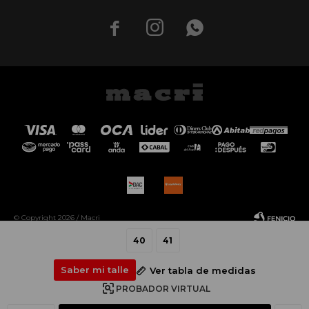



© Copyright 2026 / Macri
40
41
Saber mi talle
Ver tabla de medidas
PROBADOR VIRTUAL