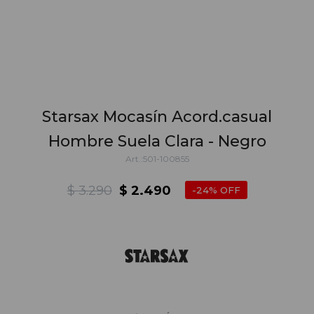
Starsax Mocasín Acord.casual
Hombre Suela Clara - Negro
501-100855
$
3.290
$
2.490
24