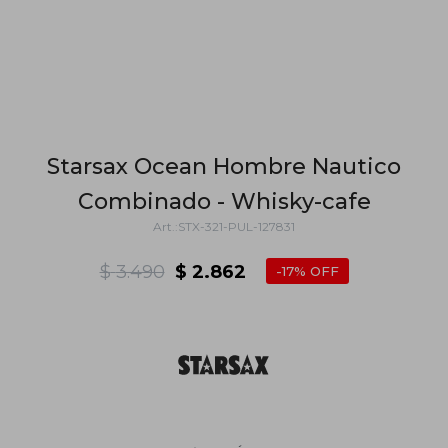
Starsax Ocean Hombre Nautico
Combinado - Whisky-cafe
STX-321-PUL-127831
$
3.490
$
2.862
17