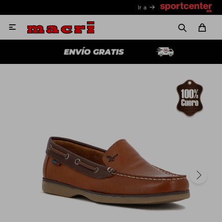
Ir a
