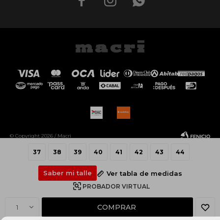



© Copyright 2026 / Macri
37
38
39
40
41
42
43
44
Saber mi talle
Ver tabla de medidas
PROBADOR VIRTUAL
Fenicio
COMPRAR
1