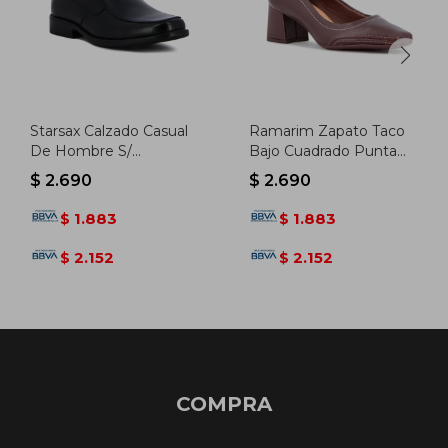
Starsax Calzado Casual
Ramarim Zapato Taco
De Hombre S/
Bajo Cuadrado Punta
Cordones - Negro -
Fina C/ Pin - Marron
$
2.690
$
2.690
Negro
1.883
1.883
$
$
2.152
2.152
$
$
COMPRA