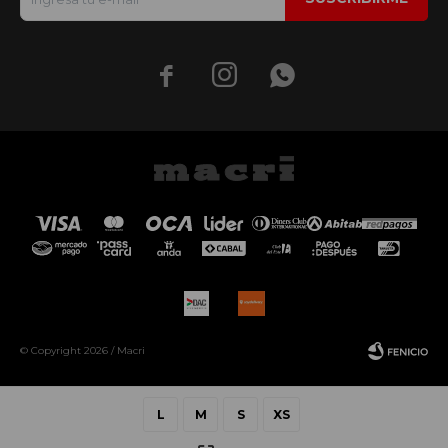



© Copyright 2026 / Macri
L
M
S
XS