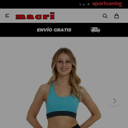
Ir a
