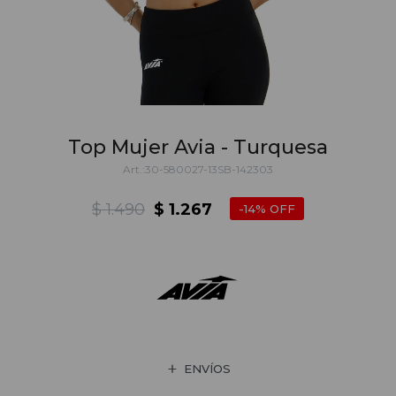
Top Mujer Avia - Turquesa
30-580027-13SB-142303
$
1.490
$
1.267
14
ENVÍOS