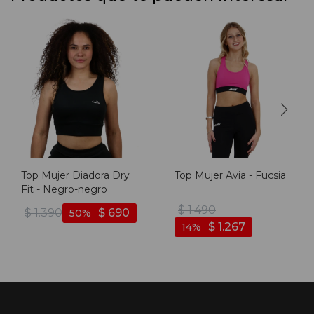
Top Mujer Diadora Dry
Top Mujer Avia - Fucsia
Fit - Negro-negro
$
1.490
$
1.390
$
690
50
$
1.267
14