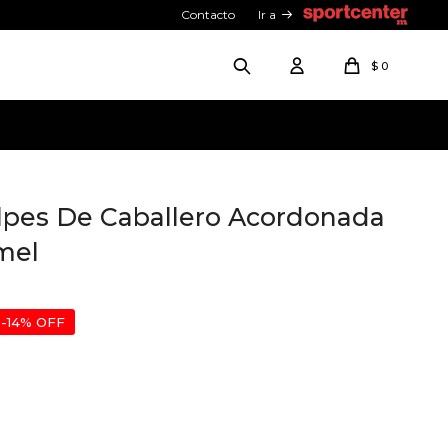
Contacto
Ir a
$
0
lpes De Caballero Acordonada
mel
14