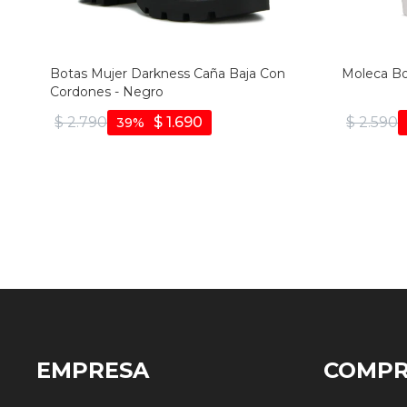
Botas Mujer Darkness Caña Baja Con
Moleca Bo
Cordones - Negro
$
2.790
$
1.690
$
2.590
39
EMPRESA
COMP