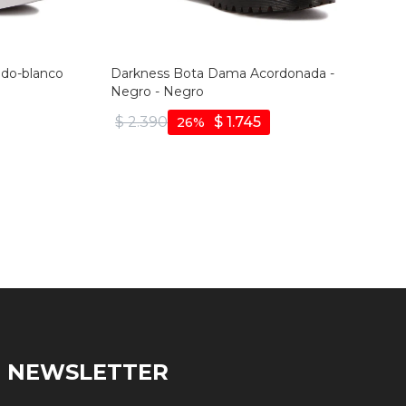
do-blanco
Darkness Bota Dama Acordonada -
Negro - Negro
$
2.390
$
1.745
26
NEWSLETTER