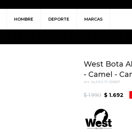
HOMBRE
DEPORTE
MARCAS
West Bota A
- Camel - Ca
ALPES-17-139857
$
1.990
$
1.692