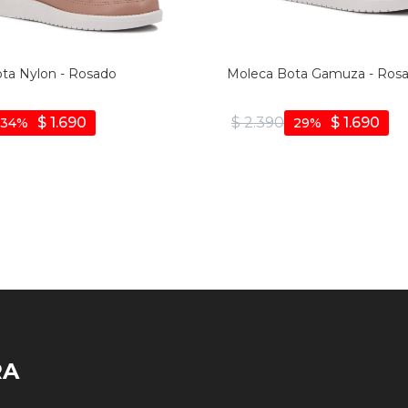
ta Nylon - Rosado
Moleca Bota Gamuza - Rosa
$
1.690
$
2.390
$
1.690
34
29
RA