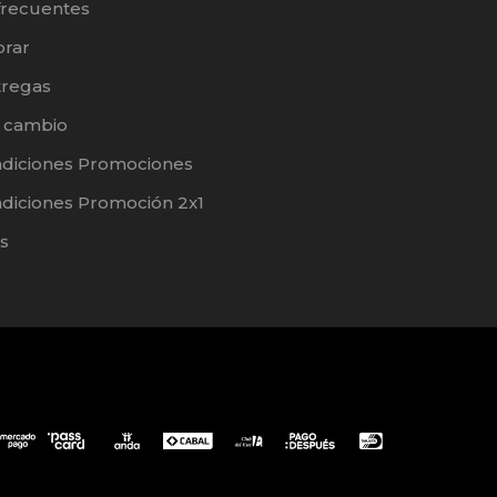
frecuentes
rar
tregas
e cambio
ndiciones Promociones
diciones Promoción 2x1
s