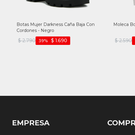
Botas Mujer Darkness Caña Baja Con
Moleca Bo
Cordones - Negro
$
2.790
$
1.690
$
2.590
39
EMPRESA
COMP