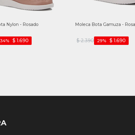
ta Nylon - Rosado
Moleca Bota Gamuza - Rosa
$
1.690
$
2.390
$
1.690
34
29
RA