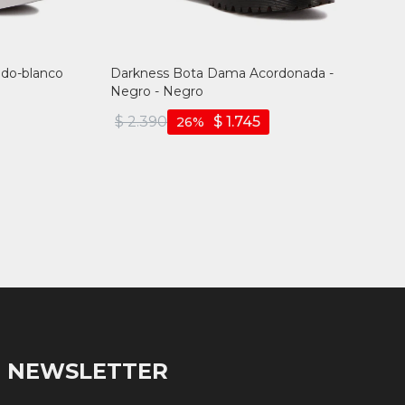
do-blanco
Darkness Bota Dama Acordonada -
Negro - Negro
$
2.390
$
1.745
26
NEWSLETTER