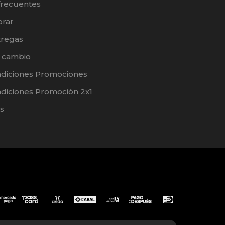
frecuentes
rar
tregas
e cambio
ndiciones Promociones
diciones Promoción 2x1
s