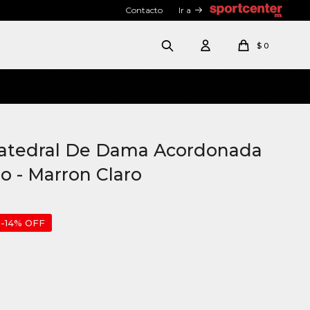
Contacto
Ir a
$
0
atedral De Dama Acordonada
ro - Marron Claro
14