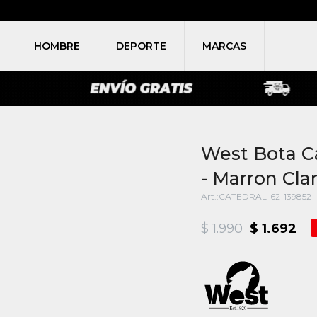
HOMBRE
DEPORTE
MARCAS
West Bota C
- Marron Cla
CATEDRAL-62-139852
$
1.990
$
1.692