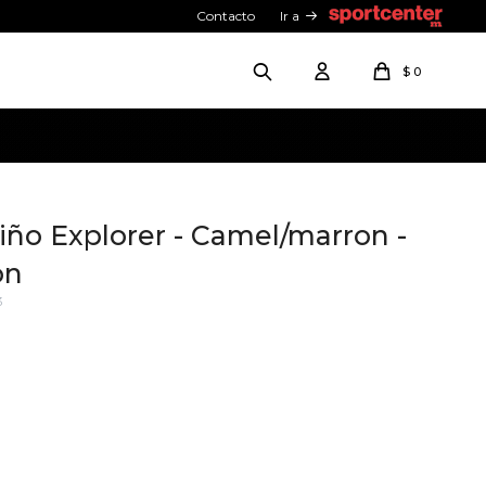
Contacto
Ir a
$
0
ño Explorer - Camel/marron -
on
3