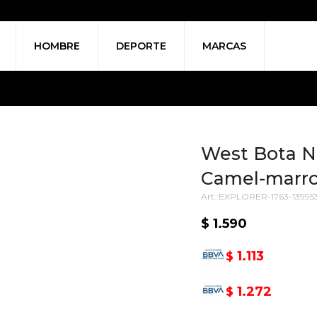
HOMBRE
DEPORTE
MARCAS
West Bota Ni
Camel-marr
EXPLORER-1763-13995
$
1.590
1.113
$
1.272
$