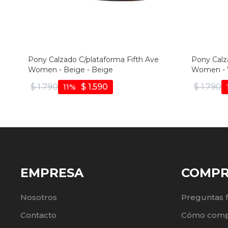
Pony Calzado C/plataforma Fifth Ave
Pony Calz
Women - Beige - Beige
Women - W
$
1.790
$
1.590
$
1.790
11
EMPRESA
COMP
Nosotros
Preguntas 
Contacto
Cómo comp