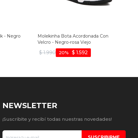
k - Negro
Molekinha Bota Acordonada Con
Velcro - Negro-rosa Viejo
$
1.990
$
1.592
20
NEWSLETTER
¡Suscribite y recibí todas nuestras novedades!
SUSCRIBIRME