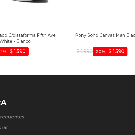
ado C/plataforma Fifth Ave
Pony Soho Canvas Man Blac
hite - Blanco
$
1.590
$
1.990
$
1.590
11
20
RA
frecuentes
rar