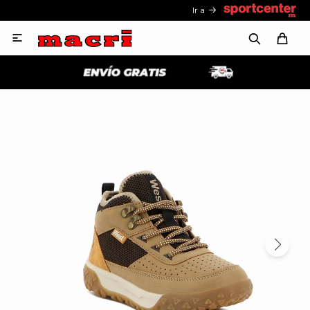
Ir a
