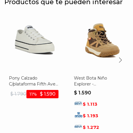
Productos que te pueden interesar
Pony Calzado
West Bota Niño
C/plataforma Fifth Ave
Explorer -
Women - White -
Camel/marron - Camel-
$
1.590
$
1.790
$
1.590
11
Blanco
marron
1.113
$
1.193
$
1.272
$