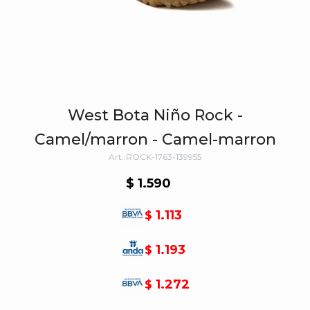
West Bota Niño Rock -
Camel/marron - Camel-marron
ROCK-1763-139955
$
1.590
1.113
$
1.193
$
1.272
$