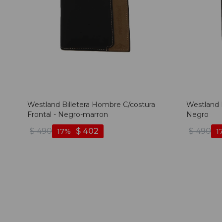
Westland Billetera Hombre C/costura
Westland 
Frontal - Negro-marron
Negro
$
490
$
402
$
490
17
1