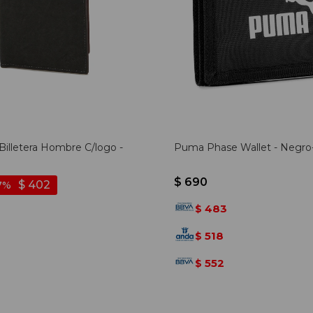
Billetera Hombre C/logo -
Puma Phase Wallet - Negro
$
690
$
402
7
483
$
518
$
552
$