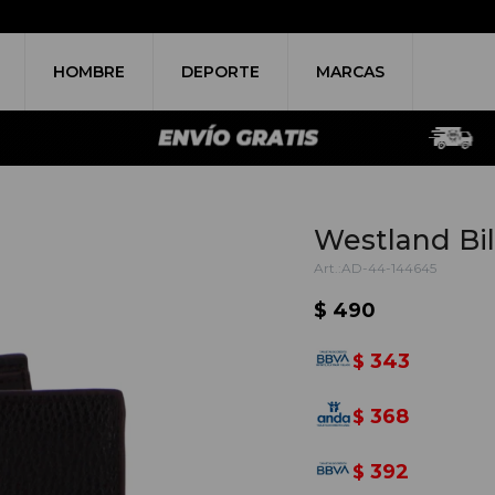
HOMBRE
DEPORTE
MARCAS
Westland Bi
AD-44-144645
$
490
343
$
368
$
392
$