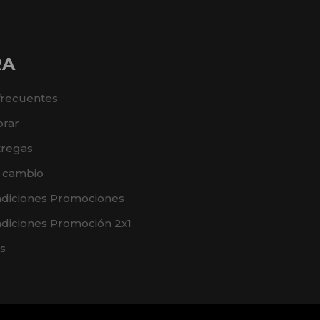
RA
frecuentes
rar
tregas
e cambio
ndiciones Promociones
diciones Promoción 2x1
s