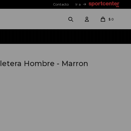
Contacto
Ir a
$
0
lletera Hombre - Marron