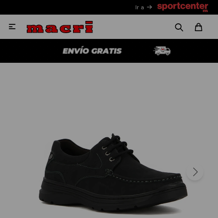
Ir a
