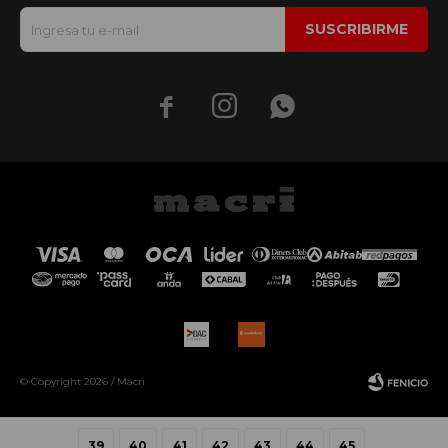
SUSCRIBIRME



© Copyright 2026 / Macri
39
40
41
42
43
44
45