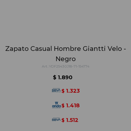
Zapato Casual Hombre Giantti Velo -
Negro
YDF25430J18-71-154774
$
1.890
1.323
$
1.418
$
1.512
$