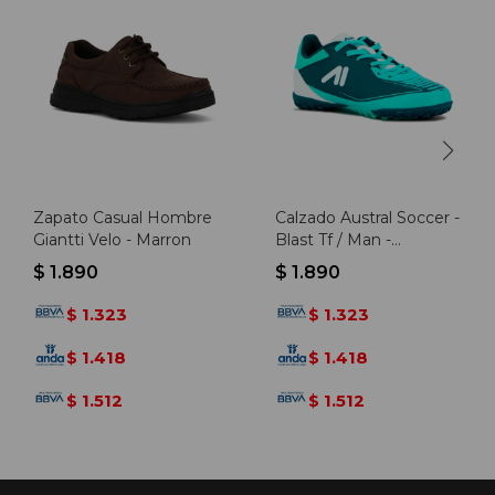
Zapato Casual Hombre
Calzado Austral Soccer -
Giantti Velo - Marron
Blast Tf / Man -
Turquesa
$
1.890
$
1.890
1.323
1.323
$
$
1.418
1.418
$
$
1.512
1.512
$
$