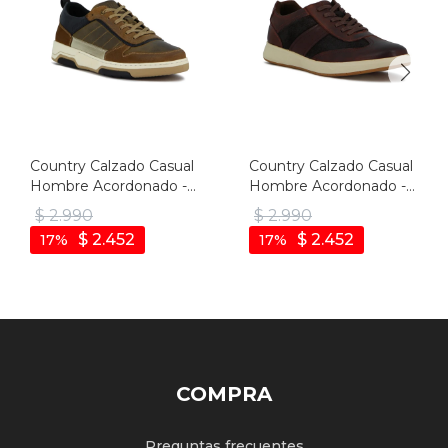
Country Calzado Casual
Country Calzado Casual
Hombre Acordonado -
Hombre Acordonado -
Beige - Beige
Cafe - Cafe
$
2.990
$
2.990
$
2.452
$
2.452
17
17
COMPRA
Preguntas frecuentes