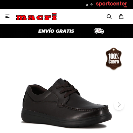
Ir a
