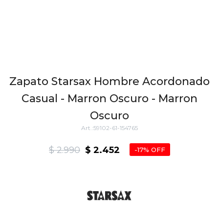
Zapato Starsax Hombre Acordonado
Casual - Marron Oscuro - Marron
Oscuro
59102-61-154765
$
2.990
$
2.452
17