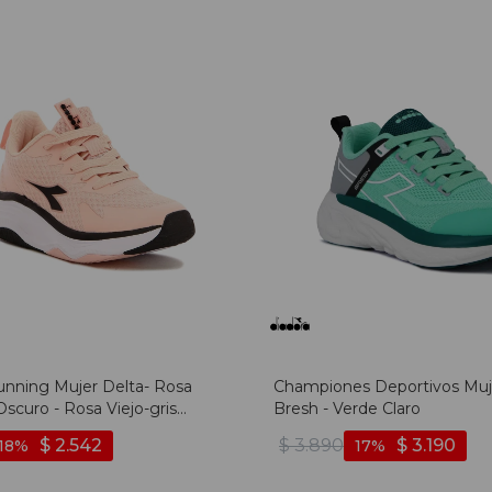
unning Mujer Delta- Rosa
Championes Deportivos Muj
 Oscuro - Rosa Viejo-gris
Bresh - Verde Claro
$
2.542
$
3.890
$
3.190
18
17