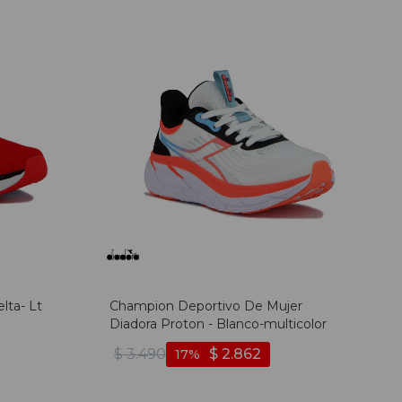
lta- Lt
Champion Deportivo De Mujer
Diadora Proton - Blanco-multicolor
$
3.490
$
2.862
17