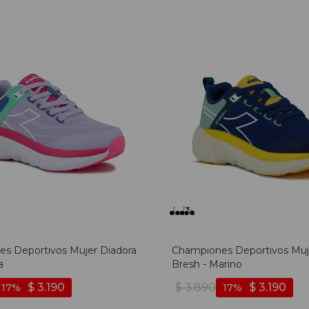
s Deportivos Mujer Diadora
Championes Deportivos Muj
a
Bresh - Marino
$
3.190
$
3.890
$
3.190
17
17