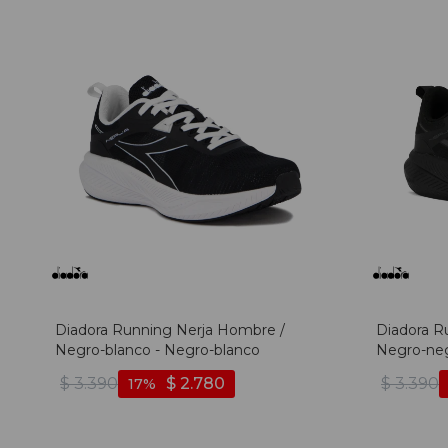
Diadora Running Nerja Hombre /
Diadora R
Negro-blanco - Negro-blanco
Negro-neg
$
3.390
$
2.780
$
3.390
17