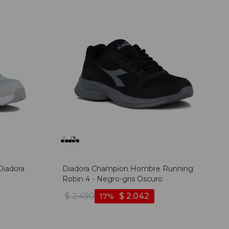
Diadora
Diadora Champion Hombre Running
Robin 4 - Negro-gris Oscuro
$
2.490
$
2.042
17