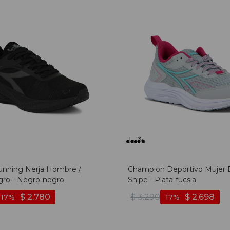
unning Nerja Hombre /
Champion Deportivo Mujer 
ro - Negro-negro
Snipe - Plata-fucsia
$
2.780
$
3.290
$
2.698
17
17