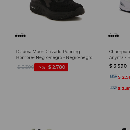
Diadora Moon Calzado Running
Champione
Hombre- Negro/negro - Negro-negro
Anyma - B
$
3.590
$
3.390
$
2.780
17
2.5
$
2.8
$