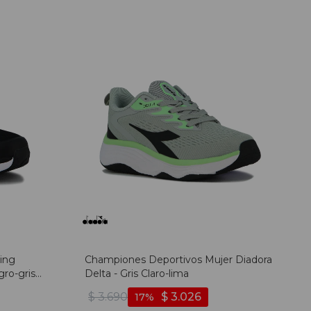
ing
Championes Deportivos Mujer Diadora
ro-gris
Delta - Gris Claro-lima
$
3.690
$
3.026
17