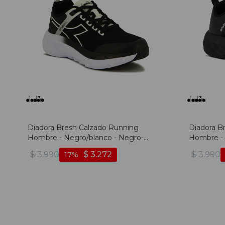
Diadora Bresh Calzado Running
Diadora B
Hombre - Negro/blanco - Negro-
Hombre - 
blanco
$
3.990
$
3.272
$
3.990
17