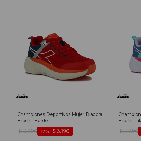
Championes Deportivos Mujer Diadora
Champione
Bresh - Bordo
Bresh - Lil
$
3.890
$
3.190
$
3.890
17