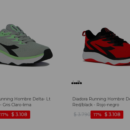
unning Hombre Delta- Lt
Diadora Running Hombre De
- Gris Claro-lima
Red/black - Rojo-negro
$
3.108
$
3.790
$
3.108
17
17