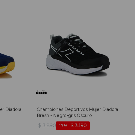
er Diadora
Championes Deportivos Mujer Diadora
Bresh - Negro-gris Oscuro
$
3.890
$
3.190
17