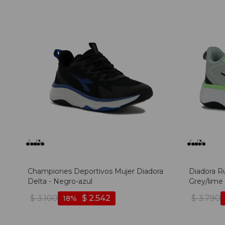
Championes Deportivos Mujer Diadora
Diadora R
Delta - Negro-azul
Grey/lime 
$
3.100
$
2.542
$
3.790
18