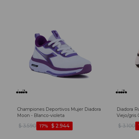
Championes Deportivos Mujer Diadora
Diadora R
Moon - Blanco-violeta
Viejo/gris
Oscuro
$
3.590
$
2.944
$
3.100
17