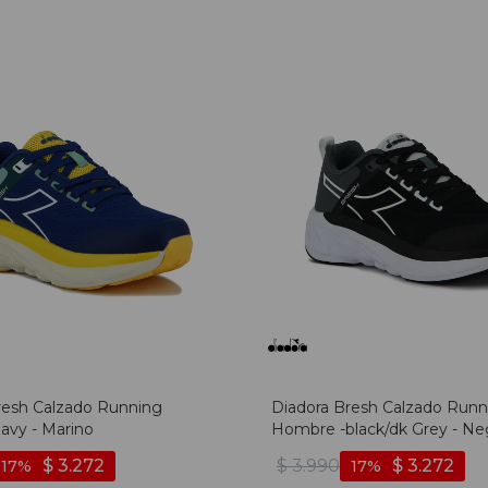
resh Calzado Running
Diadora Bresh Calzado Runn
vy - Marino
Hombre -black/dk Grey - Neg
Oscuro
$
3.272
$
3.990
$
3.272
17
17