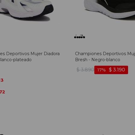
s Deportivos Mujer Diadora
Championes Deportivos Muj
lanco-plateado
Bresh - Negro-blanco
$
3.890
$
3.190
17
13
72