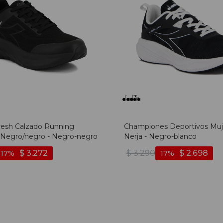
resh Calzado Running
Championes Deportivos Muj
Negro/negro - Negro-negro
Nerja - Negro-blanco
$
3.272
$
3.290
$
2.698
17
17