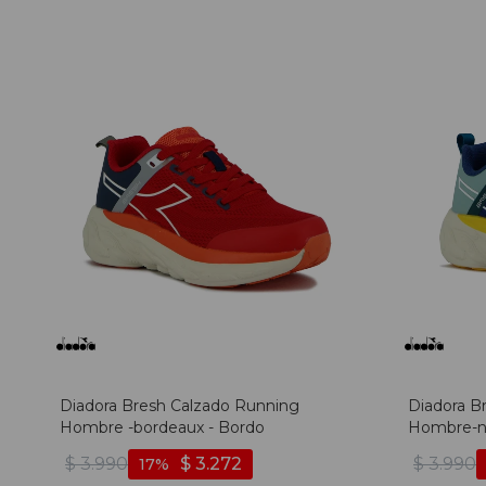
Diadora Bresh Calzado Running
Diadora B
Hombre -bordeaux - Bordo
Hombre-na
$
3.990
$
3.272
$
3.990
17