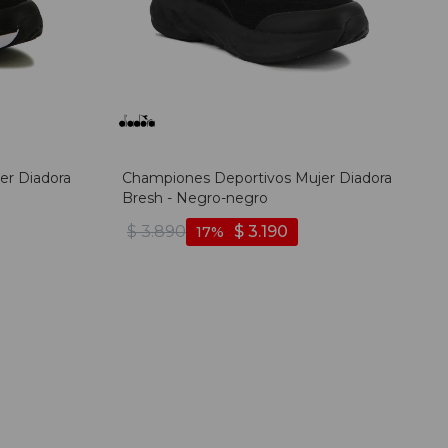
er Diadora
Championes Deportivos Mujer Diadora
Bresh - Negro-negro
$
3.890
$
3.190
17