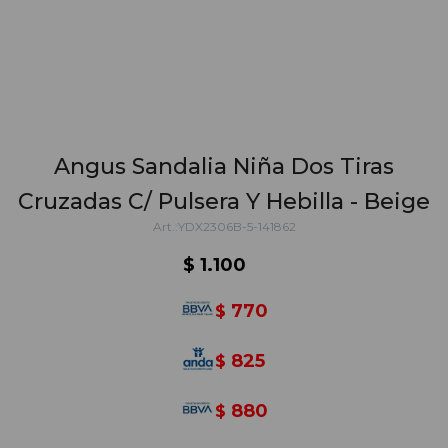
Angus Sandalia Niña Dos Tiras
Cruzadas C/ Pulsera Y Hebilla - Beige
YDX2306B-5-141862
$
1.100
770
$
825
$
880
$