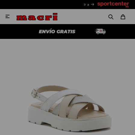
Ir a
