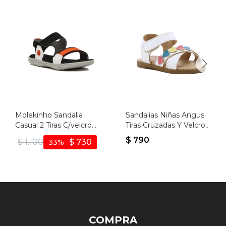
Molekinho Sandalia
Sandalias Niñas Angus
Casual 2 Tiras C/velcro
Tiras Cruzadas Y Velcro -
Combinado - Negro-
Blanco
$
790
$
1.100
$
730
33
blanco
COMPRA