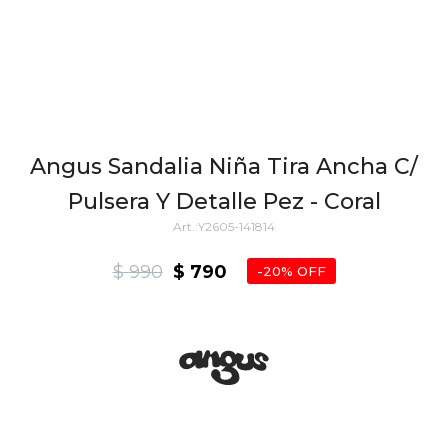
Angus Sandalia Niña Tira Ancha C/
Pulsera Y Detalle Pez - Coral
Y2605-141814
$
990
$
790
20