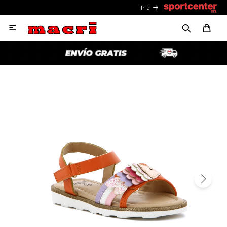
Ir a
