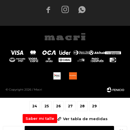



© Copyright 2026 / Macri
24
25
26
27
28
29
Saber mi talle
Ver tabla de medidas
Fenicio