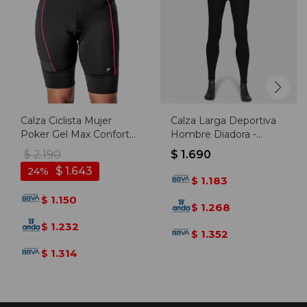
Calza Ciclista Mujer
Calza Larga Deportiva
Poker Gel Max Confort -
Hombre Diadora -
Negro
Negro-negro
$
2.190
$
1.690
$
1.643
24
1.183
$
1.150
$
1.268
$
1.232
$
1.352
$
1.314
$