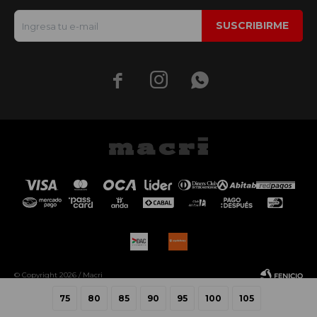
SUSCRIBIRME



© Copyright 2026 / Macri
75
80
85
90
95
100
105