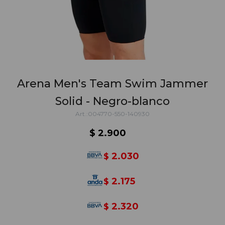
Arena Men's Team Swim Jammer
Solid - Negro-blanco
004770-550-140930
$
2.900
2.030
$
2.175
$
2.320
$