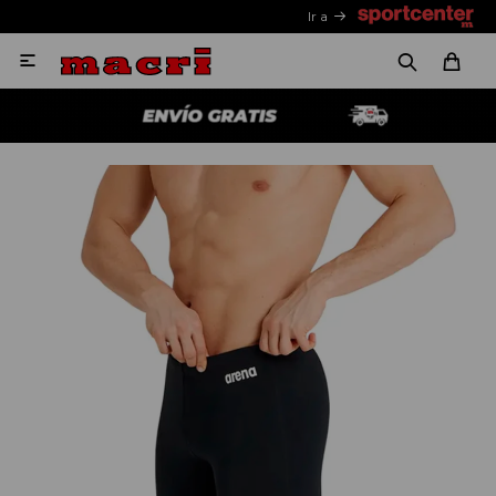
Ir a
