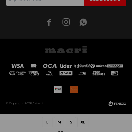



© Copyright 2026 / Macri
L
M
S
XL