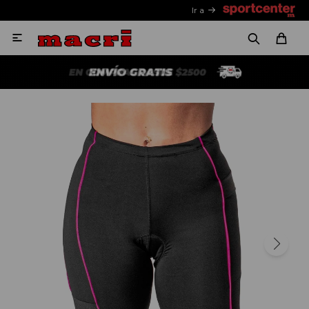
Ir a
