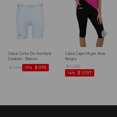
Calza Corta De Hombre
Calza Capri Mujer Avia -
Diadora - Blanco
Negro
$
1.290
$
1.190
$
976
17
$
1.097
14