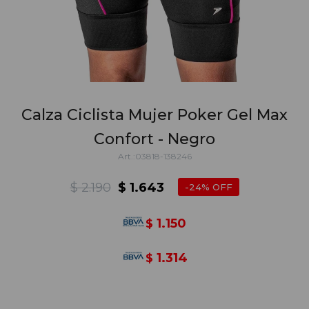
Calza Ciclista Mujer Poker Gel Max
Confort - Negro
03818-138246
$
2.190
$
1.643
24
1.150
$
1.314
$