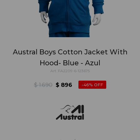
Austral Boys Cotton Jacket With
Hood- Blue - Azul
FA2209-6-123675
$
1.690
$
896
46