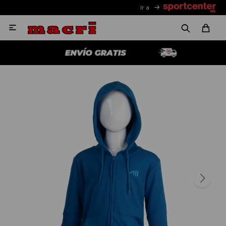
Ir a
