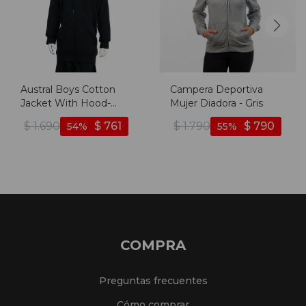
Austral Boys Cotton
Campera Deportiva
Jacket With Hood-
Mujer Diadora - Gris
Black - Negro
$
1.690
$
761
$
1.790
$
790
54
55
COMPRA
Preguntas frecuentes
Cómo comprar