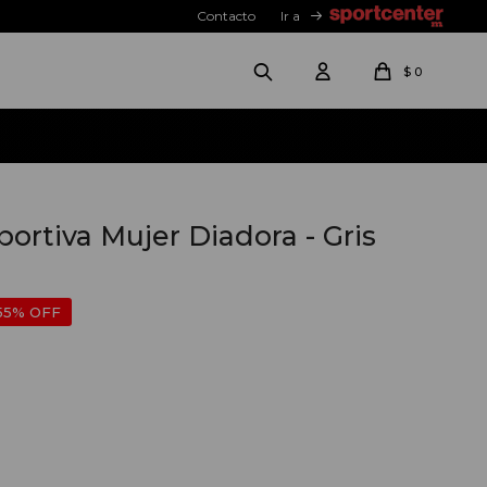
Contacto
Ir a
$
0
rtiva Mujer Diadora - Gris
55