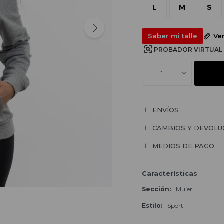
L
M
S
Saber mi talle
Ve
PROBADOR VIRTUAL
1
ENVÍOS
CAMBIOS Y DEVOLU
MEDIOS DE PAGO
Características
Sección
Mujer
Estilo
Sport