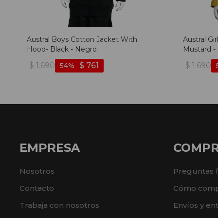
Austral Boys Cotton Jacket With
Austral Gi
Hood- Black - Negro
Mustard -
$
1.690
$
761
$
1.690
54
EMPRESA
COMP
Nosotros
Preguntas 
Contacto
Cómo comp
Trabaja con nosotros
Envíos y en