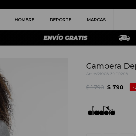
HOMBRE
DEPORTE
MARCAS
Campera Depo
W21008-39-119208
$
1.790
$
790