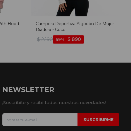
With Hood-
Campera Deportiva Algodón De Mujer
Diadora - Coco
$
2.190
$
890
59
NEWSLETTER
¡Suscribite y recibí todas nuestras novedades!
SUSCRIBIRME