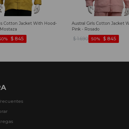
rls Cotton Jacket With Hood-
Austral Girls Cotton Jacket 
 Mostaza
Pink - Rosado
$
845
$
1.690
$
845
50
50
RA
frecuentes
rar
tregas