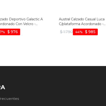
lzado Deportivo Galactic A
Austral Calzado Casual Luca
ordonado Con Velcro -
C/plataforma Acordonado -
ata
Blanco/azul - Blanco-azul
$
976
$
1.790
$
985
17
44
RA
frecuentes