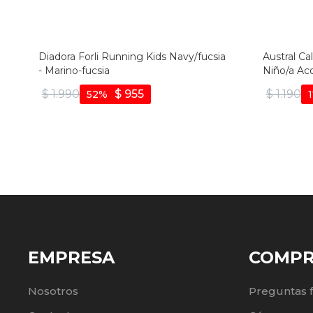
Diadora Forli Running Kids Navy/fucsia
Austral Ca
- Marino-fucsia
Niño/a Ac
Blanco-pl
$
1.990
$
955
$
1.190
52
EMPRESA
COMP
Nosotros
Preguntas 