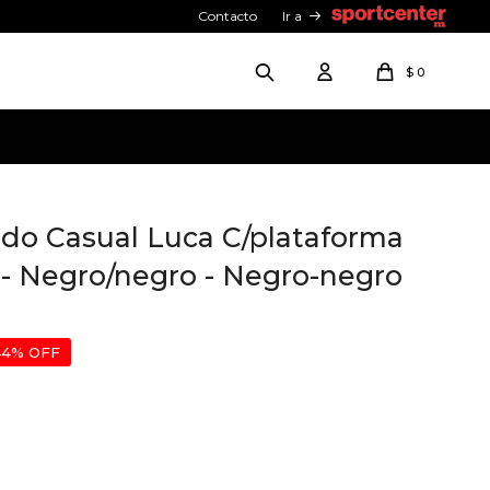
Contacto
Ir a
$
0
ado Casual Luca C/plataforma
- Negro/negro - Negro-negro
44