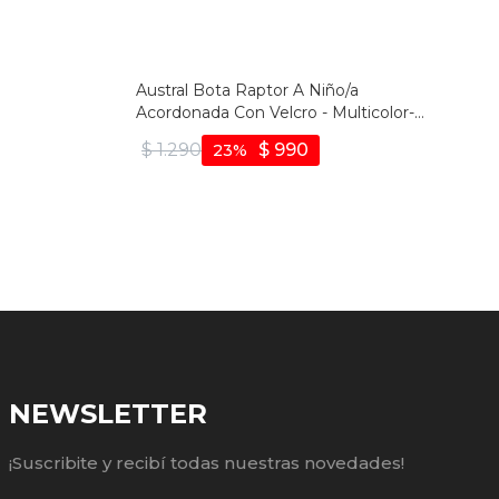
Austral Bota Raptor A Niño/a
Acordonada Con Velcro - Multicolor-
amarillo
$
1.290
$
990
23
NEWSLETTER
¡Suscribite y recibí todas nuestras novedades!