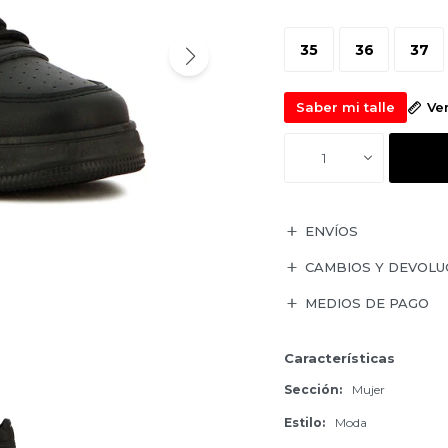
35
36
37
Saber mi talle
Ve
1
ENVÍOS
CAMBIOS Y DEVOLU
MEDIOS DE PAGO
Características
Sección
Mujer
Estilo
Moda