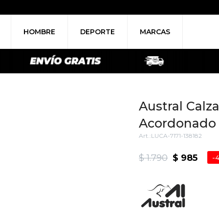
HOMBRE
DEPORTE
MARCAS
Austral Calz
Acordonado 
LUCA-7171-138182
$
1.790
$
985