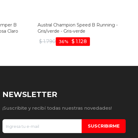
Jumper B
Austral Champion Speed B Running -
osa Claro
Gris/verde - Gris-verde
$
1.790
$
1.128
36
NEWSLETTER
¡Suscribite y recibí todas nuestras novedades!
SUSCRIBIRME