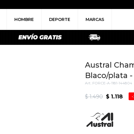
HOMBRE
DEPORTE
MARCAS
Austral Cham
Blaco/plata -
FORCE-A-1181-144804
$
1.490
$
1.118