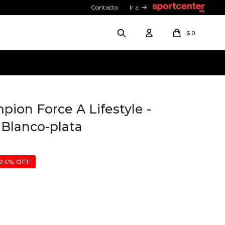
Contacto
Ir a
$
0
pion Force A Lifestyle -
 Blanco-plata
24