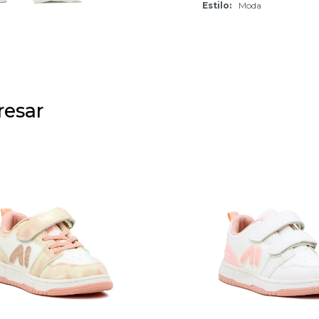
Estilo
Moda
resar