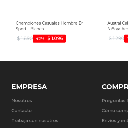
Championes Casuales Hombre Br
Austral Ca
Sport - Blanco
Niño/a Ac
Blanco-ros
$
1.890
$
1.096
$
1.290
42
EMPRESA
COMP
Nosotros
Preguntas 
Contacto
Cómo comp
Trabaja con nosotros
Envíos y en