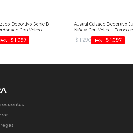
lzado Deportivo Sonic B
Austral Calzado Deportivo 
ordonado Con Velcro -
Niño/a Con Velcro - Blanco-r
a Claro
$
1.097
$
1.290
$
1.097
14
14
RA
frecuentes
rar
tregas