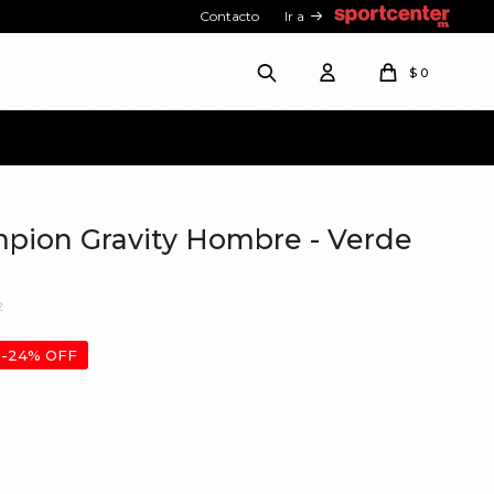
Contacto
Ir a
$
0
mpion Gravity Hombre - Verde
2
24