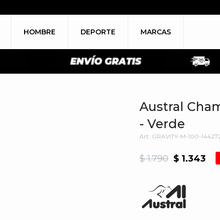
HOMBRE
DEPORTE
MARCAS
Austral Cha
- Verde
GRAVITY-M-100-14427
$
1.790
$
1.343