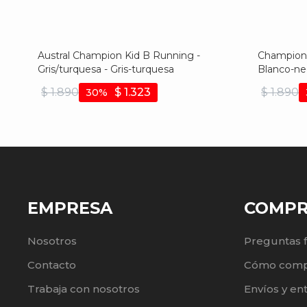
Austral Champion Kid B Running -
Champione
Gris/turquesa - Gris-turquesa
Blanco-ne
$
1.890
$
1.323
$
1.890
30
EMPRESA
COMP
Nosotros
Preguntas 
Contacto
Cómo comp
Trabaja con nosotros
Envíos y en