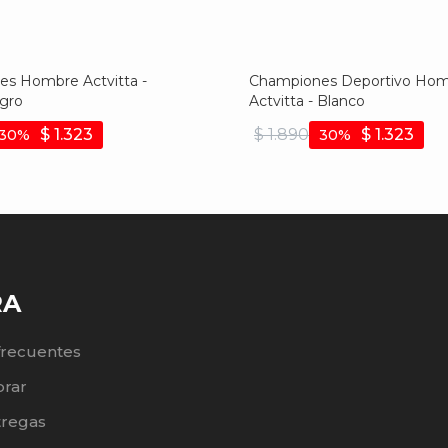
s Hombre Actvitta -
Championes Deportivo Ho
gro
Actvitta - Blanco
$
1.323
$
1.890
$
1.323
30
30
RA
frecuentes
rar
tregas