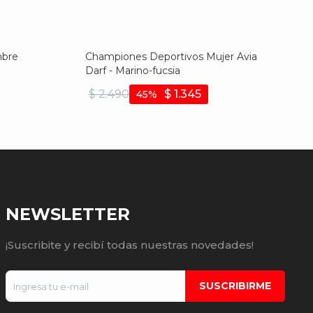
mbre
Championes Deportivos Mujer Avia
Darf - Marino-fucsia
$
2.490
$
1.345
45
NEWSLETTER
¡Suscribite y recibí todas nuestras novedades!
SUSCRIBIRME