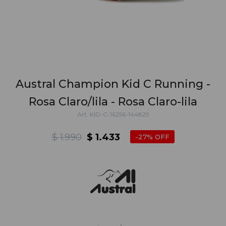
Austral Champion Kid C Running -
Rosa Claro/lila - Rosa Claro-lila
KID-C-16256-144829
$
1.990
$
1.433
27