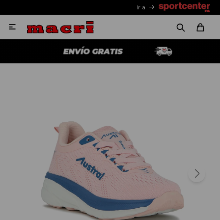
Ir a
