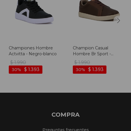
Championes Hombre
Champion Casual
Actvitta - Negro-blanco
Hombre Br Sport -
Camel
$
1.990
$
1.990
$
1.393
$
1.393
30
30
COMPRA
Preguntas frecuentes