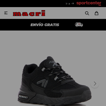
Ir a
