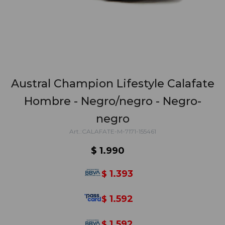
Austral Champion Lifestyle Calafate
Hombre - Negro/negro - Negro-
negro
CALAFATE-M-7171-155461
$
1.990
1.393
$
1.592
$
1.592
$