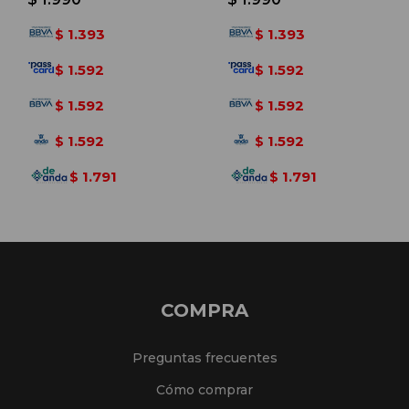
1.393
1.393
$
$
1.592
1.592
$
$
1.592
1.592
$
$
1.592
1.592
$
$
1.791
1.791
$
$
COMPRA
Preguntas frecuentes
Cómo comprar