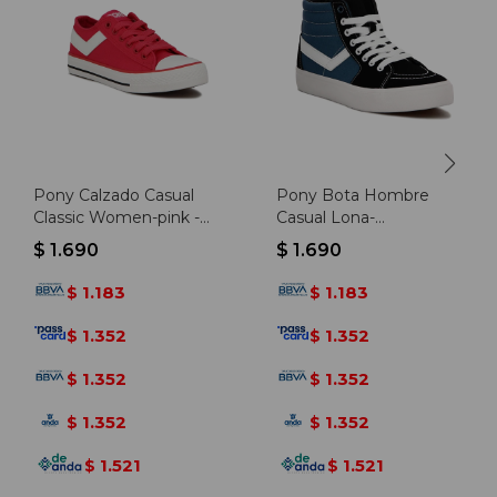
Pony Calzado Casual
Pony Bota Hombre
Classic Women-pink -
Casual Lona-
Rosado
negro/marino - Negro-
$
1.690
$
1.690
marino
1.183
1.183
$
$
1.352
1.352
$
$
1.352
1.352
$
$
1.352
1.352
$
$
1.521
1.521
$
$