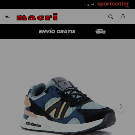
Ir a
