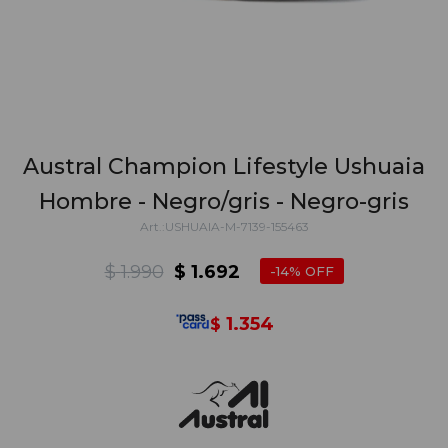
Austral Champion Lifestyle Ushuaia
Hombre - Negro/gris - Negro-gris
USHUAIA-M-7139-155463
$
1.990
$
1.692
14
1.354
$