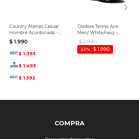
Country Atenas Casual
Diadora Tennis Ace
Hombre Acordonado -
Men/ White/navy -
Beige - Beige
Blanco-marino
$
1.990
$
2.990
$
1.990
33
1.393
$
1.493
$
1.592
$
COMPRA