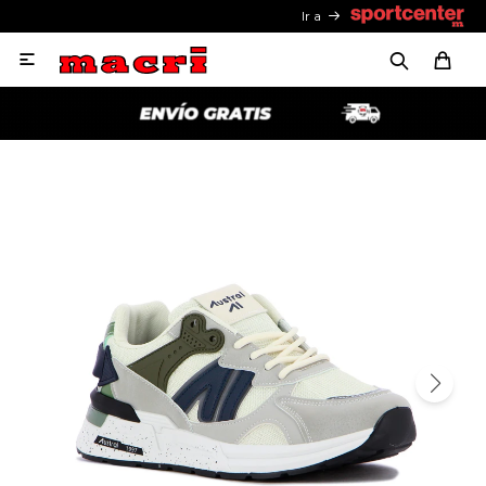
Ir a
