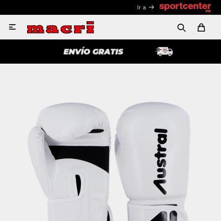
Ir a
