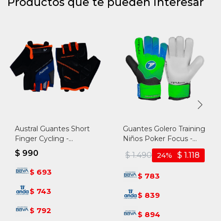
Productos que te pueden interesar
Austral Guantes Short
Guantes Golero Training
Finger Cycling -
Niños Poker Focus -
Negro/azul - Negro-azul
Verde-azul
$
990
$
1.490
$
1.118
24
693
$
783
$
743
$
839
$
792
$
894
$