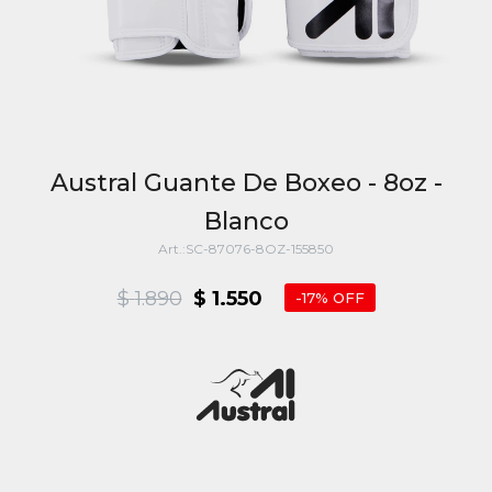
Austral Guante De Boxeo - 8oz -
Blanco
SC-87076-8OZ-155850
$
1.890
$
1.550
17