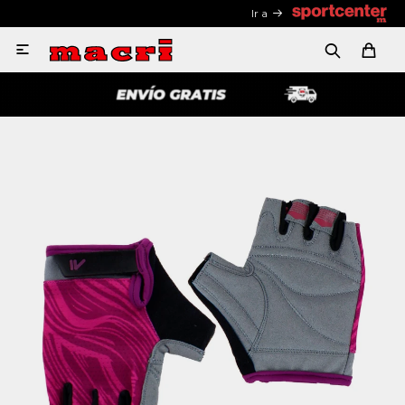
Ir a
