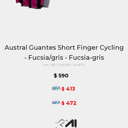
Austral Guantes Short Finger Cycling
- Fucsia/gris - Fucsia-gris
SB-01-8080-144874
$
590
413
$
472
$