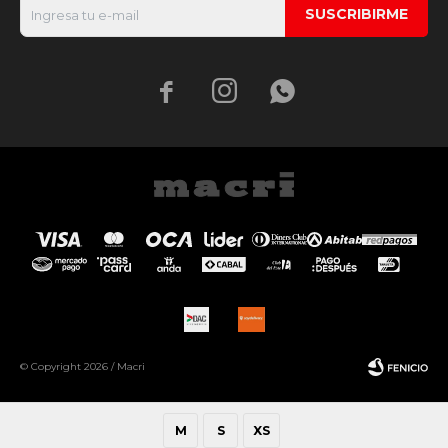
SUSCRIBIRME



© Copyright 2026 / Macri
M
S
XS