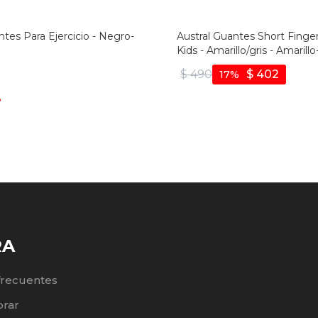
tes Para Ejercicio - Negro-
Austral Guantes Short Finge
Kids - Amarillo/gris - Amarillo
$
490
$
402
17
3
RA
frecuentes
rar