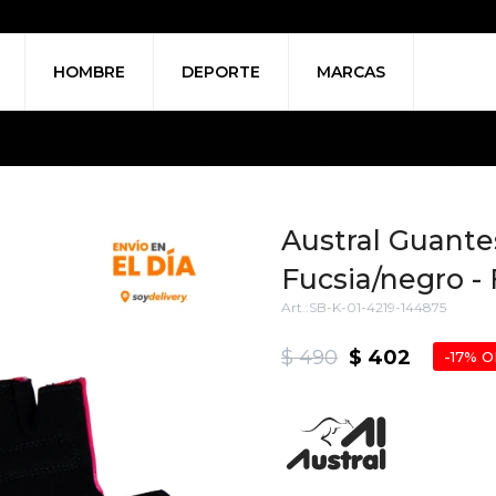
HOMBRE
DEPORTE
MARCAS
Austral Guantes
Fucsia/negro -
SB-K-01-4219-144875
$
490
$
402
17