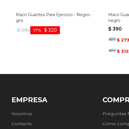
Macri Guantes Para Ejercicio - Negro-
Macri Guan
gris
negro
$
390
$
390
$
320
17
27
$
312
$
EMPRESA
COMP
Nosotros
Preguntas 
Contacto
Cómo comp