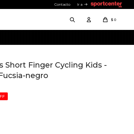
Contacto
Ir a
$
0
 Short Finger Cycling Kids -
 Fucsia-negro