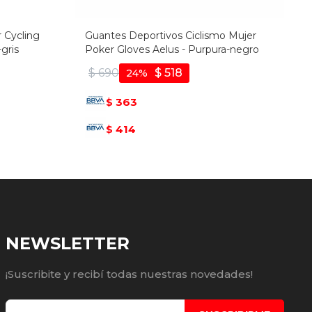
r Cycling
Guantes Deportivos Ciclismo Mujer
-gris
Poker Gloves Aelus - Purpura-negro
$
690
$
518
24
363
$
414
$
NEWSLETTER
¡Suscribite y recibí todas nuestras novedades!