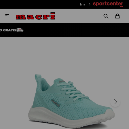
Ir a
