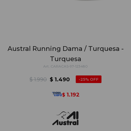
Austral Running Dama / Turquesa -
Turquesa
CARACAS-97-123480
$
1.990
$
1.490
25
1.192
$