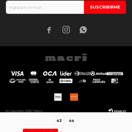
SUSCRIBIRME



© Copyright 2026 / Macri
43
44