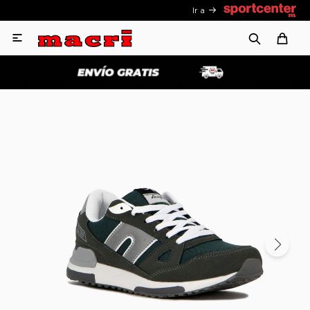
Ir a
