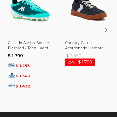
Calzado Austral Soccer -
Country Casual
Blast Md / Teen - Verde-
Acordonado Hombre -
aguamarina
Marino
$
1.790
$
2.390
$
1.790
25
1.253
$
1.343
$
1.432
$