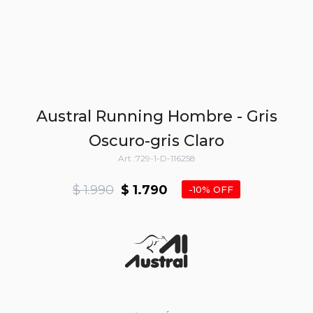
Austral Running Hombre - Gris
Oscuro-gris Claro
729-1-D-116258
$
1.990
$
1.790
10