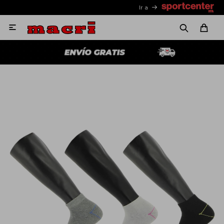
Ir a
