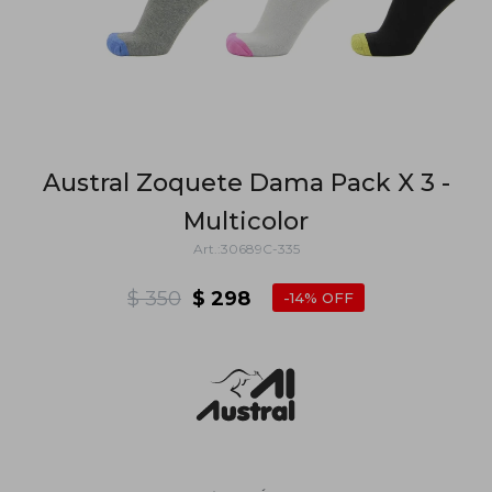
Austral Zoquete Dama Pack X 3 -
Multicolor
30689C-335
$
350
$
298
14