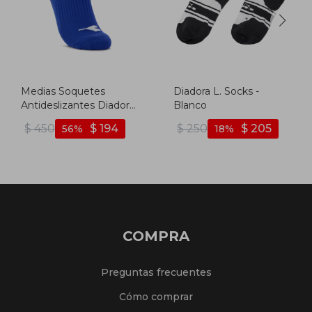
Medias Soquetes
Diadora L. Socks -
Antideslizantes Diadora
Blanco
Pronto Ii - Royal
$
450
$
194
$
250
$
205
56
18
COMPRA
Preguntas frecuentes
Cómo comprar