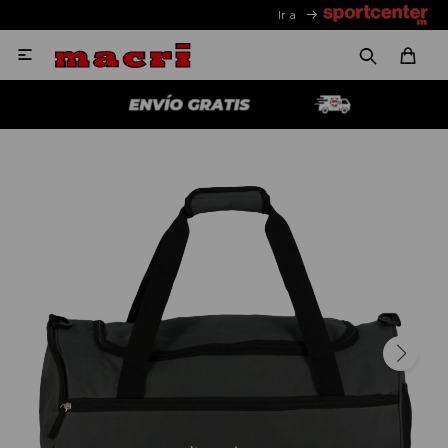
Ir a
