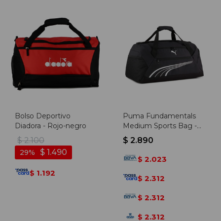
Bolso Deportivo
Puma Fundamentals
Diadora - Rojo-negro
Medium Sports Bag -
Negro
$
2.100
$
2.890
$
1.490
29
2.023
$
1.192
$
2.312
$
2.312
$
2.312
$