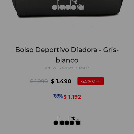
Bolso Deportivo Diadora - Gris-
blanco
W-LYX20281B-125197
$
1.990
$
1.490
25
1.192
$