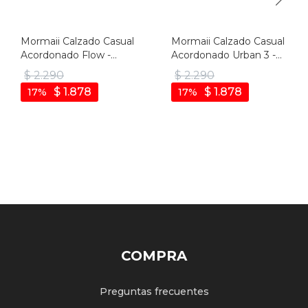
Mormaii Calzado Casual
Mormaii Calzado Casual
Acordonado Flow -
Acordonado Urban 3 -
Blanco - Blanco
Hielo
$
2.290
$
2.290
$
1.878
$
1.878
17
17
COMPRA
Preguntas frecuentes