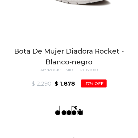
Bota De Mujer Diadora Rocket -
Blanco-negro
ROCKET-MID-L-1171-139010
$
2.290
$
1.878
17