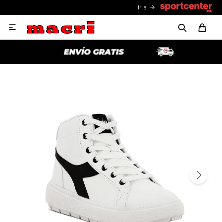
Ir a
